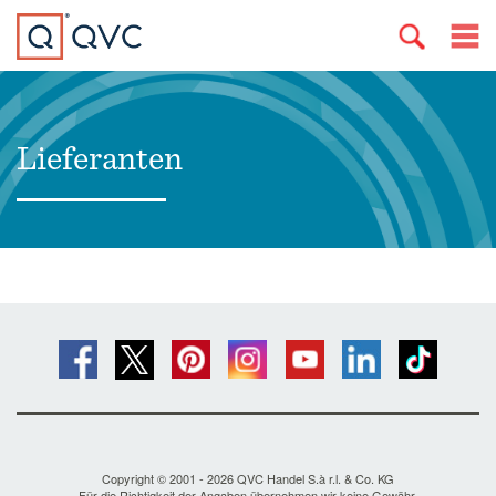
Lieferanten
Copyright © 2001 - 2026 QVC Handel S.à r.l. & Co. KG
Für die Richtigkeit der Angaben übernehmen wir keine Gewähr.