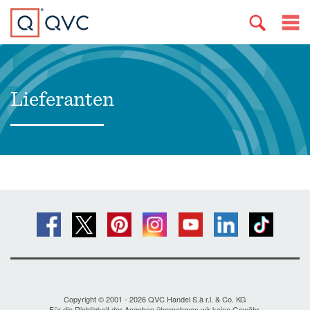
Lieferanten
Copyright © 2001 - 2026 QVC Handel S.à r.l. & Co. KG
Für die Richtigkeit der Angaben übernehmen wir keine Gewähr.