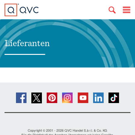
Lieferanten
Copyright © 2001 - 2026 QVC Handel S.à r.l. & Co. KG
Für die Richtigkeit der Angaben übernehmen wir keine Gewähr.