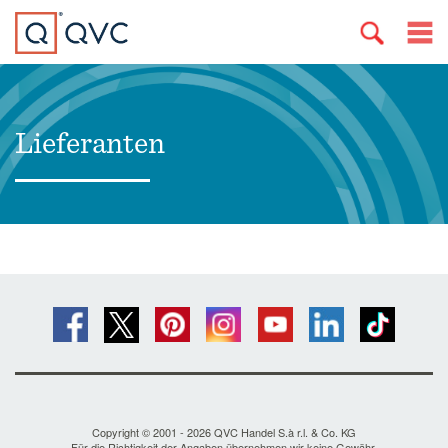
Lieferanten
Copyright © 2001 - 2026 QVC Handel S.à r.l. & Co. KG
Für die Richtigkeit der Angaben übernehmen wir keine Gewähr.