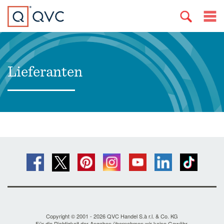
Lieferanten
Copyright © 2001 - 2026 QVC Handel S.à r.l. & Co. KG
Für die Richtigkeit der Angaben übernehmen wir keine Gewähr.