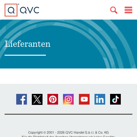
Lieferanten
Copyright © 2001 - 2026 QVC Handel S.à r.l. & Co. KG
Für die Richtigkeit der Angaben übernehmen wir keine Gewähr.