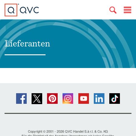
Lieferanten
Copyright © 2001 - 2026 QVC Handel S.à r.l. & Co. KG
Für die Richtigkeit der Angaben übernehmen wir keine Gewähr.