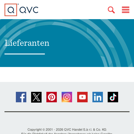
Lieferanten
Copyright © 2001 - 2026 QVC Handel S.à r.l. & Co. KG
Für die Richtigkeit der Angaben übernehmen wir keine Gewähr.