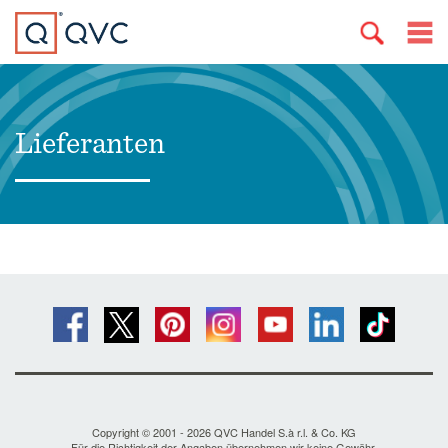
Lieferanten
Copyright © 2001 - 2026 QVC Handel S.à r.l. & Co. KG
Für die Richtigkeit der Angaben übernehmen wir keine Gewähr.