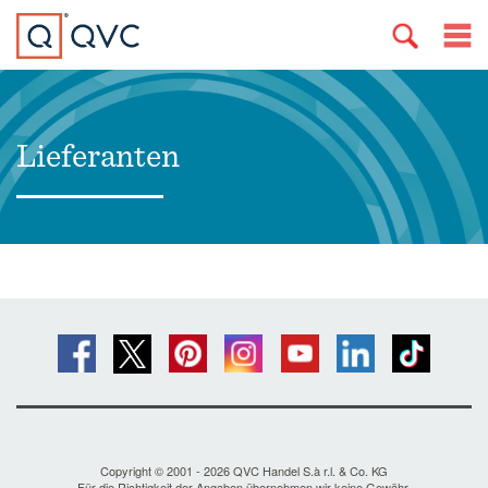
Lieferanten
Copyright © 2001 - 2026 QVC Handel S.à r.l. & Co. KG
Für die Richtigkeit der Angaben übernehmen wir keine Gewähr.