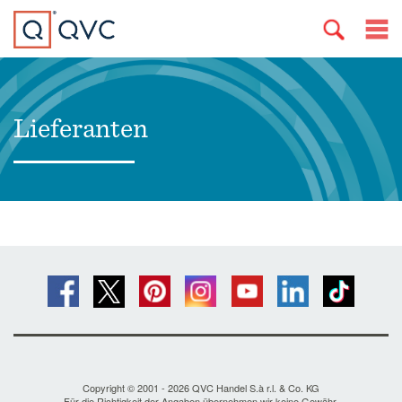
Lieferanten
Copyright © 2001 - 2026 QVC Handel S.à r.l. & Co. KG
Für die Richtigkeit der Angaben übernehmen wir keine Gewähr.