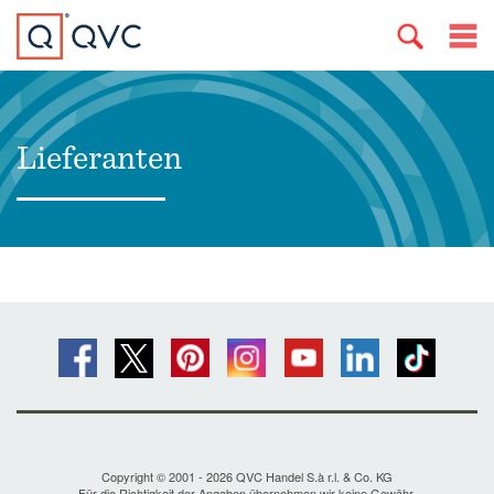
Lieferanten
Copyright © 2001 - 2026 QVC Handel S.à r.l. & Co. KG
Für die Richtigkeit der Angaben übernehmen wir keine Gewähr.