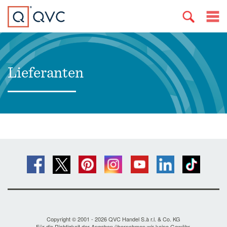
Lieferanten
Copyright © 2001 - 2026 QVC Handel S.à r.l. & Co. KG
Für die Richtigkeit der Angaben übernehmen wir keine Gewähr.