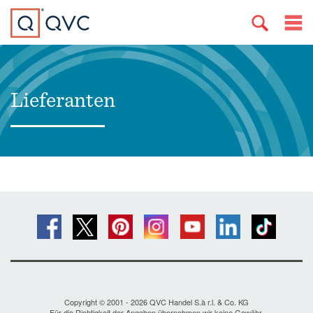
Lieferanten
Copyright © 2001 - 2026 QVC Handel S.à r.l. & Co. KG
Für die Richtigkeit der Angaben übernehmen wir keine Gewähr.