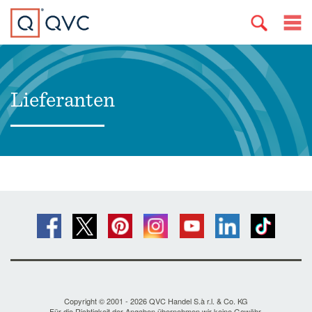
Lieferanten
Copyright © 2001 - 2026 QVC Handel S.à r.l. & Co. KG
Für die Richtigkeit der Angaben übernehmen wir keine Gewähr.