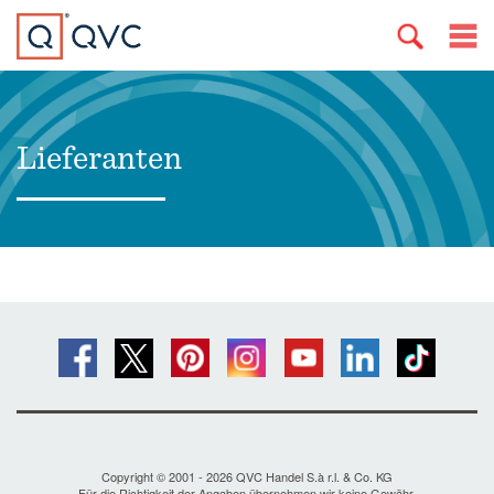
Lieferanten
Copyright © 2001 - 2026 QVC Handel S.à r.l. & Co. KG
Für die Richtigkeit der Angaben übernehmen wir keine Gewähr.