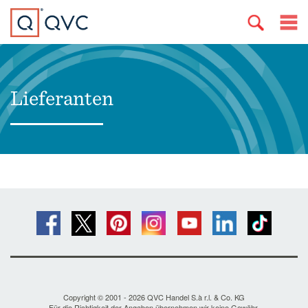
Lieferanten
Copyright © 2001 - 2026 QVC Handel S.à r.l. & Co. KG
Für die Richtigkeit der Angaben übernehmen wir keine Gewähr.