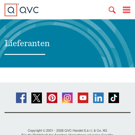
Lieferanten
Copyright © 2001 - 2026 QVC Handel S.à r.l. & Co. KG
Für die Richtigkeit der Angaben übernehmen wir keine Gewähr.