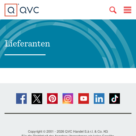
Lieferanten
Copyright © 2001 - 2026 QVC Handel S.à r.l. & Co. KG
Für die Richtigkeit der Angaben übernehmen wir keine Gewähr.