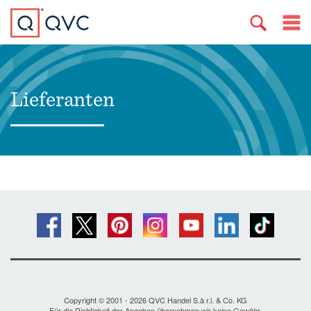
Lieferanten
Copyright © 2001 - 2026 QVC Handel S.à r.l. & Co. KG
Für die Richtigkeit der Angaben übernehmen wir keine Gewähr.