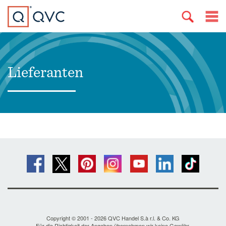
Lieferanten
Copyright © 2001 - 2026 QVC Handel S.à r.l. & Co. KG
Für die Richtigkeit der Angaben übernehmen wir keine Gewähr.