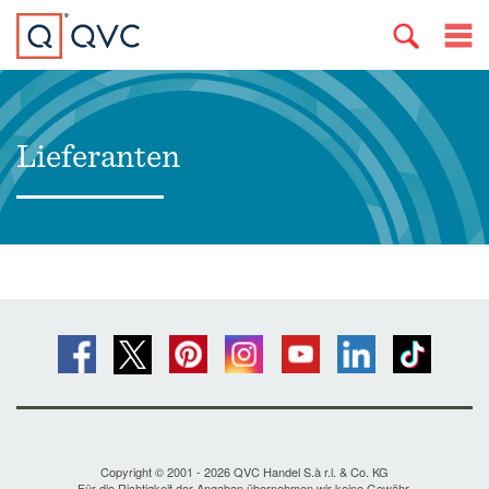
Lieferanten
Copyright © 2001 - 2026 QVC Handel S.à r.l. & Co. KG
Für die Richtigkeit der Angaben übernehmen wir keine Gewähr.