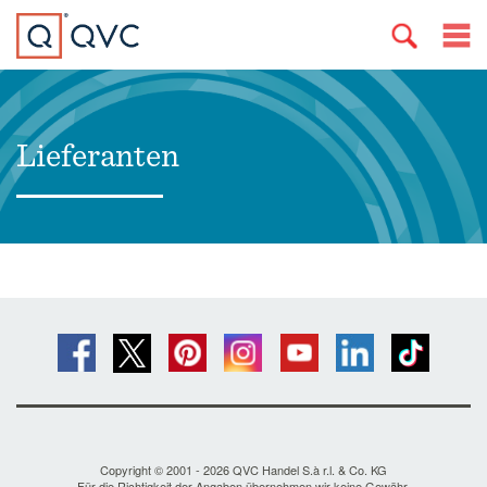
Lieferanten
Copyright © 2001 - 2026 QVC Handel S.à r.l. & Co. KG
Für die Richtigkeit der Angaben übernehmen wir keine Gewähr.