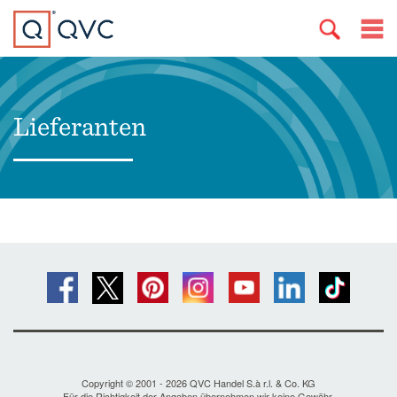
Lieferanten
Copyright © 2001 - 2026 QVC Handel S.à r.l. & Co. KG
Für die Richtigkeit der Angaben übernehmen wir keine Gewähr.