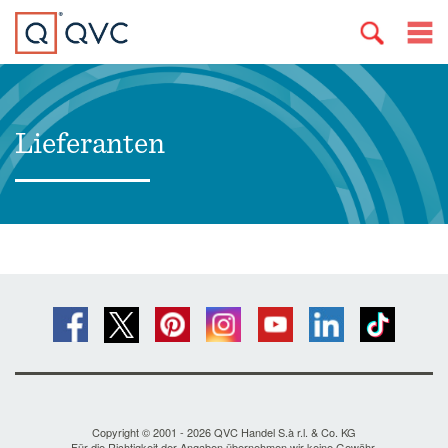
Lieferanten
Copyright © 2001 - 2026 QVC Handel S.à r.l. & Co. KG
Für die Richtigkeit der Angaben übernehmen wir keine Gewähr.