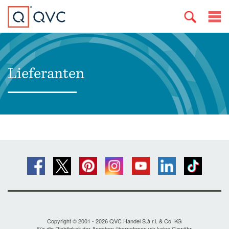
Lieferanten
Copyright © 2001 - 2026 QVC Handel S.à r.l. & Co. KG
Für die Richtigkeit der Angaben übernehmen wir keine Gewähr.