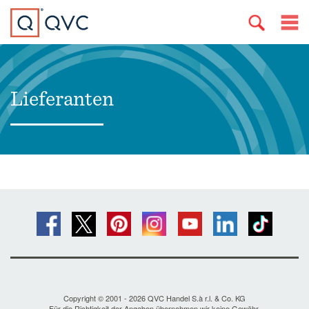
Lieferanten
Copyright © 2001 - 2026 QVC Handel S.à r.l. & Co. KG
Für die Richtigkeit der Angaben übernehmen wir keine Gewähr.