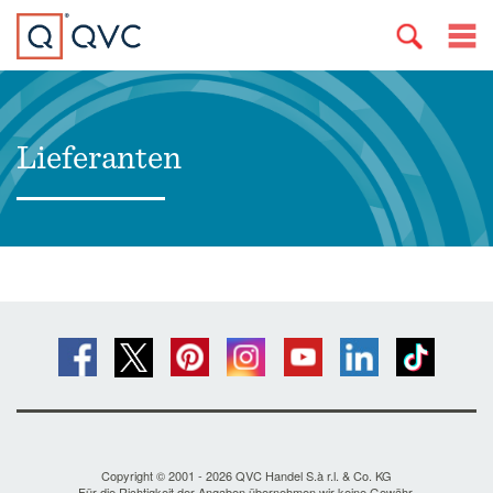
Lieferanten
Copyright © 2001 - 2026 QVC Handel S.à r.l. & Co. KG
Für die Richtigkeit der Angaben übernehmen wir keine Gewähr.