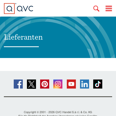
Lieferanten
Copyright © 2001 - 2026 QVC Handel S.à r.l. & Co. KG
Für die Richtigkeit der Angaben übernehmen wir keine Gewähr.