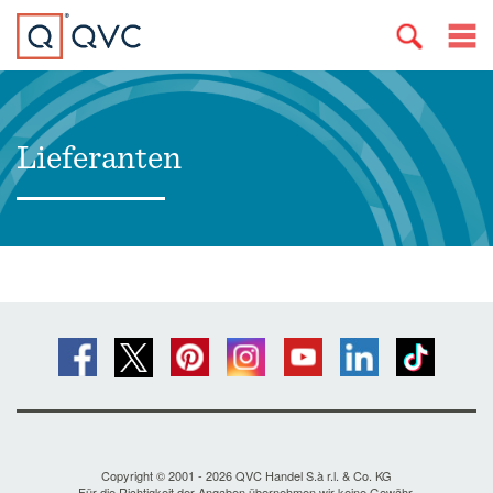
Lieferanten
Copyright © 2001 - 2026 QVC Handel S.à r.l. & Co. KG
Für die Richtigkeit der Angaben übernehmen wir keine Gewähr.