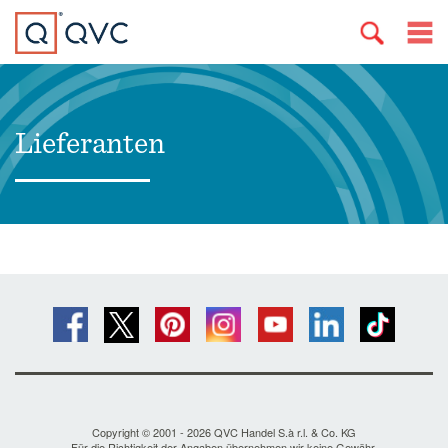
Lieferanten
Copyright © 2001 - 2026 QVC Handel S.à r.l. & Co. KG
Für die Richtigkeit der Angaben übernehmen wir keine Gewähr.