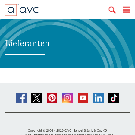
Lieferanten
Copyright © 2001 - 2026 QVC Handel S.à r.l. & Co. KG
Für die Richtigkeit der Angaben übernehmen wir keine Gewähr.