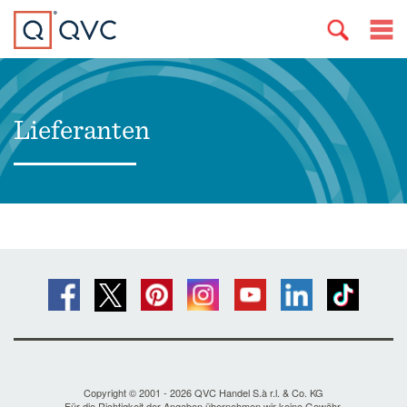
Lieferanten
Copyright © 2001 - 2026 QVC Handel S.à r.l. & Co. KG
Für die Richtigkeit der Angaben übernehmen wir keine Gewähr.