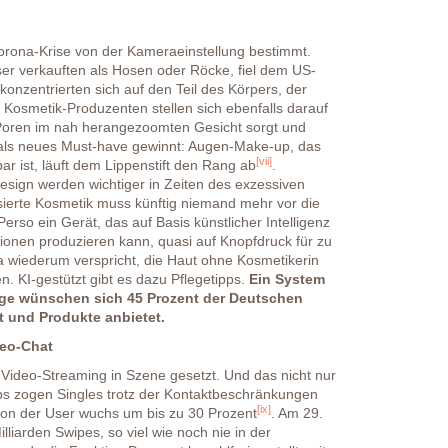
orona-Krise von der Kameraeinstellung bestimmt.
r verkauften als Hosen oder Röcke, fiel dem US-
 konzentrierten sich auf den Teil des Körpers, der
 Kosmetik-Produzenten stellen sich ebenfalls darauf
ne Poren im nah herangezoomten Gesicht sorgt und
r als neues Must-have gewinnt: Augen-Make-up, das
[vii]
r ist, läuft dem Lippenstift den Rang ab
.
sign werden wichtiger in Zeiten des exzessiven
ierte Kosmetik muss künftig niemand mehr vor die
 Perso ein Gerät, das auf Basis künstlicher Intelligenz
tionen produzieren kann, quasi auf Knopfdruck für zu
a wiederum verspricht, die Haut ohne Kosmetikerin
. KI-gestützt gibt es dazu Pflegetipps.
Ein System
age wünschen sich 45 Prozent der Deutschen
ät und Produkte anbietet.
deo-Chat
 Video-Streaming in Szene gesetzt. Und das nicht nur
ps zogen Singles trotz der Kontaktbeschränkungen
[ix]
ion der User wuchs um bis zu 30 Prozent
. Am 29.
illiarden Swipes, so viel wie noch nie in der