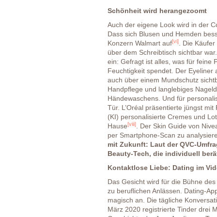
Schönheit wird herangezoomt
Auch der eigene Look wird in der C
Dass sich Blusen und Hemden besse
[vi]
Konzern Walmart auf
. Die Käufer
über dem Schreibtisch sichtbar war.
ein: Gefragt ist alles, was für fei
Feuchtigkeit spendet. Der Eyeline
auch über einem Mundschutz sichtba
Handpflege und langlebiges Nagelde
Händewaschens. Und für personalis
Tür. L’Oréal präsentierte jüngst mit
(KI) personalisierte Cremes und Lo
[viii]
Hause
. Der Skin Guide von Nive
per Smartphone-Scan zu analysieren
mit Zukunft: Laut der QVC-Umfr
Beauty-Tech, die individuell ber
Kontaktlose Liebe: Dating im Vi
Das Gesicht wird für die Bühne des
zu beruflichen Anlässen. Dating-Ap
magisch an. Die tägliche Konversat
März 2020 registrierte Tinder drei M