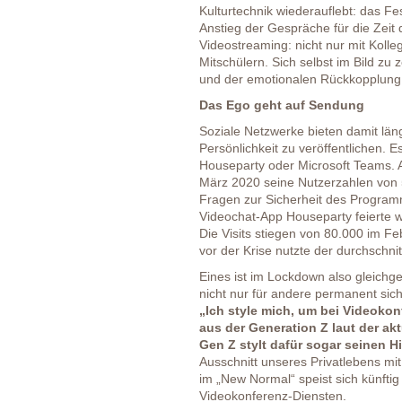
Kulturtechnik wiederauflebt: das F
Anstieg der Gespräche für die Zeit
Videostreaming: nicht nur mit Koll
Mitschülern. Sich selbst im Bild zu
und der emotionalen Rückkopplung 
Das Ego geht auf Sendung
Soziale Netzwerke bieten damit län
Persönlichkeit zu veröffentlichen. 
Houseparty oder Microsoft Teams.
März 2020 seine Nutzerzahlen von 5
Fragen zur Sicherheit des Program
Videochat-App Houseparty feierte w
Die Visits stiegen von 80.000 im F
vor der Krise nutzte der durchschn
Eines ist im Lockdown also gleichg
nicht nur für andere permanent sich
„Ich style mich, um bei Videoko
aus der Generation Z laut der ak
Gen Z stylt dafür sogar seinen H
Ausschnitt unseres Privatlebens mi
im „New Normal“ speist sich künfti
Videokonferenz-Diensten.