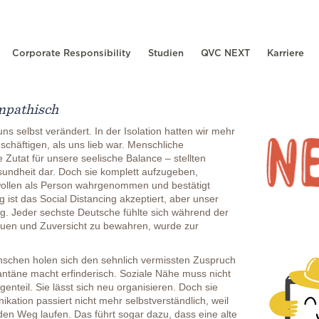
Corporate Responsibility
Studien
QVC NEXT
Karriere
mpathisch
ns selbst verändert. In der Isolation hatten wir mehr
schäftigen, als uns lieb war. Menschliche
Zutat für unsere seelische Balance – stellten
esundheit dar. Doch sie komplett aufzugeben,
wollen als Person wahrgenommen und bestätigt
ist das Social Distancing akzeptiert, aber unser
g. Jeder sechste Deutsche fühlte sich während der
rauen und Zuversicht zu bewahren, wurde zur
nschen holen sich den sehnlich vermissten Zuspruch
antäne macht erfinderisch. Soziale Nähe muss nicht
nteil. Sie lässt sich neu organisieren. Doch sie
ikation passiert nicht mehr selbstverständlich, weil
den Weg laufen. Das führt sogar dazu, dass eine alte