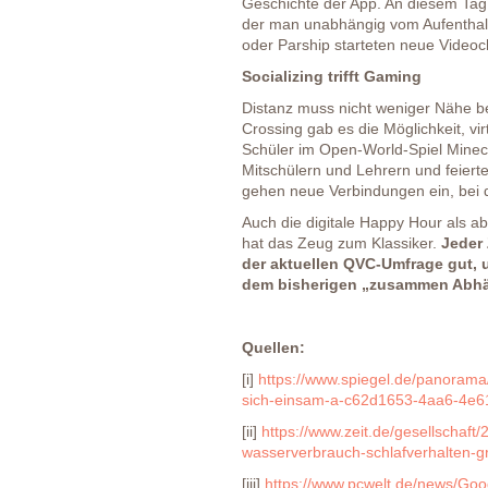
Geschichte der App. An diesem Tag w
der man unabhängig vom Aufenthalts
oder Parship starteten neue Videoch
Socializing trifft Gaming
Distanz muss nicht weniger Nähe be
Crossing gab es die Möglichkeit, vi
Schüler im Open-World-Spiel Minecra
Mitschülern und Lehrern und feiert
gehen neue Verbindungen ein, bei de
Auch die digitale Happy Hour als a
hat das Zeug zum Klassiker.
Jeder 
der aktuellen QVC-Umfrage gut, um
dem bisherigen „zusammen Abhän
Quellen:
[i]
https://www.spiegel.de/panorama
sich-einsam-a-c62d1653-4aa6-4e6
[ii]
https://www.zeit.de/gesellschaf
wasserverbrauch-schlafverhalten-g
[iii]
https://www.pcwelt.de/news/Goo