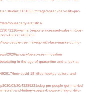
k/daten/studie/1113109/umfrage/anzahl-der-visits-pro-
data/houseparty-statistics/
/823071216/walmart-reports-increased-sales-in-tops-
work?t=1587737438736
om/how-people-use-makeup-with-face-masks-during-
T
news/2020/january/perso-ces-innovation
eo/dating-in-the-age-of-quarantine-and-a-look-at-
492617/how-covid-19-killed-hookup-culture-and-
og/2020/03/30/43289221/slog-pm-people-get-married-
-minecraft-and-britney-spears-knows-a-thing-or-two-