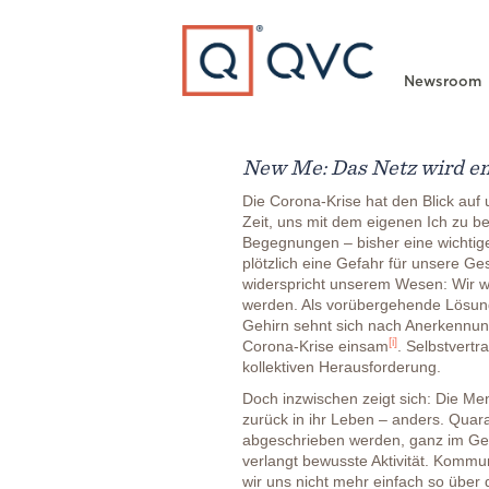
Type to search
Newsroom
New Me: Das Netz wird e
Die Corona-Krise hat den Blick auf u
Zeit, uns mit dem eigenen Ich zu be
Begegnungen – bisher eine wichtige 
plötzlich eine Gefahr für unsere G
widerspricht unserem Wesen: Wir 
werden. Als vorübergehende Lösung 
Gehirn sehnt sich nach Anerkennun
[i]
Corona-Krise einsam
. Selbstvert
kollektiven Herausforderung.
Doch inzwischen zeigt sich: Die Me
zurück in ihr Leben – anders. Quar
abgeschrieben werden, ganz im Gege
verlangt bewusste Aktivität. Kommun
wir uns nicht mehr einfach so über 