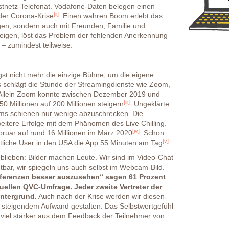
estnetz-Telefonat. Vodafone-Daten belegen einen
[ii]
 der Corona-Krise
. Einen wahren Boom erlebt das
egen, sondern auch mit Freunden, Familie und
 zeigen, löst das Problem der fehlenden Anerkennung
– zumindest teilweise.
gst nicht mehr die einzige Bühne, um die eigene
Es schlägt die Stunde der Streamingdienste wie Zoom,
 Allein Zoom konnte zwischen Dezember 2019 und
[iii]
0 Millionen auf 200 Millionen steigern
. Ungeklärte
ms schienen nur wenige abzuschrecken. Die
eitere Erfolge mit dem Phänomen des Live Chilling.
[iv]
ebruar auf rund 16 Millionen im März 2020
. Schon
[v]
ittliche User in den USA die App 55 Minuten am Tag
.
eblieben: Bilder machen Leute. Wir sind im Video-Chat
tbar, wir spiegeln uns auch selbst im Webcam-Bild.
nferenzen besser auszusehen“ sagen 61 Prozent
tuellen QVC-Umfrage. Jeder zweite Vertreter der
intergrund.
Auch nach der Krise werden wir diesen
t steigendem Aufwand gestalten. Das Selbstwertgefühl
g viel stärker aus dem Feedback der Teilnehmer von