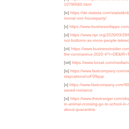
10790560.html
[iv]
https://de.statista.com/statisti
monat-von-houseparty/
[
v]
https://www.businessofapps.com/
[vi]
https://www.npr.org/2020/03/28
not-bottoms-as-more-people-tele
[vii
]
https://www.businessinsider.c
the-coronavirus-2020-4?r=DE&IR=
[viii]
https://www.loreal.com/media/
[ix]
https://www.fastcompany.com/vid
staycations/coF09qop
[x]
https://www.fastcompany.com/90
saved-romance
[xi]
https://www.thestranger.com/sl
in-animal-crossing-go-to-school-in
about-quarantine