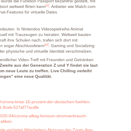
urde die Funktion Passport bezahlfrei gestellt, mit
[x]
ort weltweit flirten kann
. Anbieter wie Match.com
at-Features für virtuelle Dates.
deuten. In Nintendos Videospielreihe Animal
rtuell mit Trauzeugen zu heiraten. Weltweit bauten
ft ihre Schulen nach, trafen sich dort mit
[xi]
en sogar Abschlussfeiern
. Gaming und Socializing
r physische und virtuelle Identität verschmelzen.
bendlicher Video-Treff mit Freunden und Getränken
Zweite aus der Generation Z und Y findet sie laut
 neue Leute zu treffen. Live Chilling verleiht
gen“ eine neue Qualität.
/corona-krise-16-prozent-der-deutschen-fuehlen-
1-8ceb-527af77acdfe
t/2020-04/corona-alltag-konsum-stromverbrauch-
rafiken
gle-verbietet-Mitarbeitern-Nutzung-der-Zoom-App-