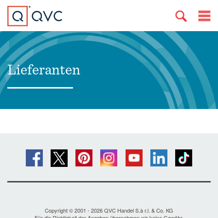
Lieferanten
Copyright © 2001 - 2026 QVC Handel S.à r.l. & Co. KG
Für die Richtigkeit der Angaben übernehmen wir keine Gewähr.