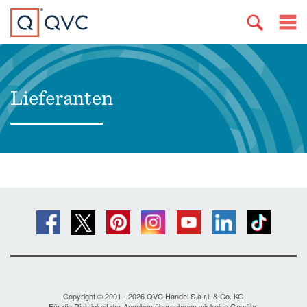
Lieferanten
Copyright © 2001 - 2026 QVC Handel S.à r.l. & Co. KG
Für die Richtigkeit der Angaben übernehmen wir keine Gewähr.