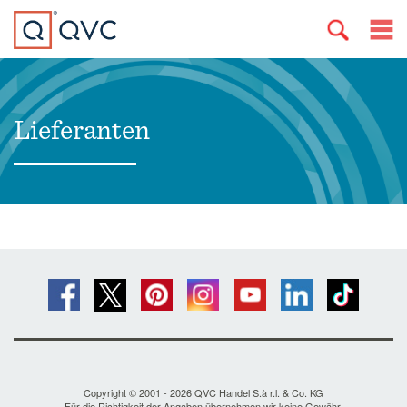
Lieferanten
Copyright © 2001 - 2026 QVC Handel S.à r.l. & Co. KG
Für die Richtigkeit der Angaben übernehmen wir keine Gewähr.