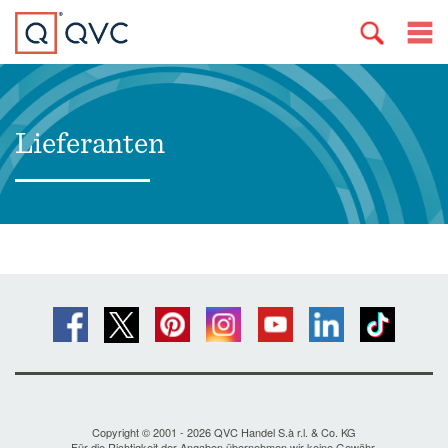
Lieferanten
Copyright © 2001 - 2026 QVC Handel S.à r.l. & Co. KG
Für die Richtigkeit der Angaben übernehmen wir keine Gewähr.