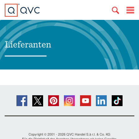
Lieferanten
Copyright © 2001 - 2026 QVC Handel S.à r.l. & Co. KG
Für die Richtigkeit der Angaben übernehmen wir keine Gewähr.