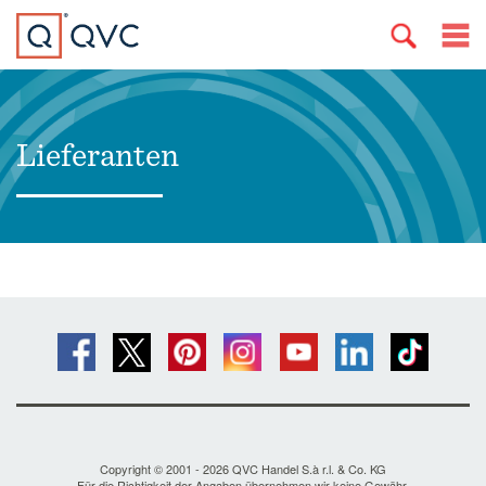
Lieferanten
Copyright © 2001 - 2026 QVC Handel S.à r.l. & Co. KG
Für die Richtigkeit der Angaben übernehmen wir keine Gewähr.