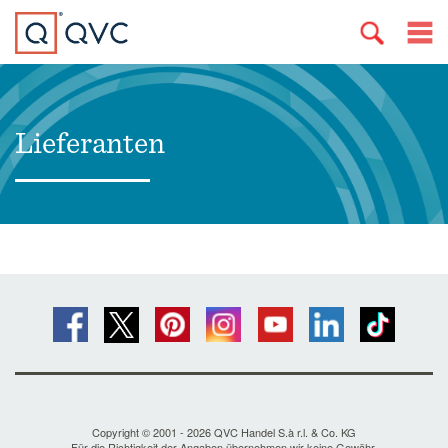
Lieferanten
Copyright © 2001 - 2026 QVC Handel S.à r.l. & Co. KG
Für die Richtigkeit der Angaben übernehmen wir keine Gewähr.