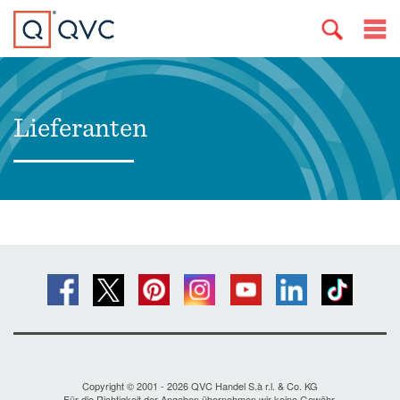
Lieferanten
Copyright © 2001 - 2026 QVC Handel S.à r.l. & Co. KG
Für die Richtigkeit der Angaben übernehmen wir keine Gewähr.