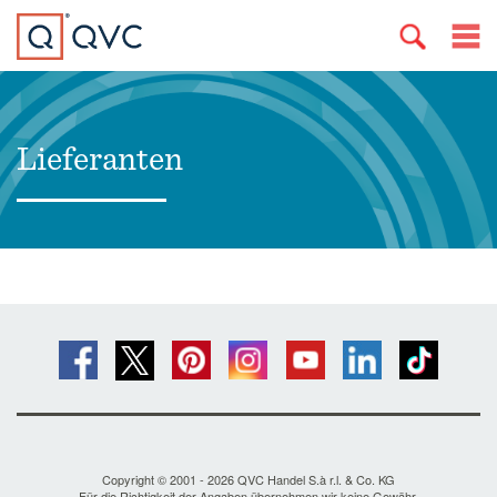
Lieferanten
Copyright © 2001 - 2026 QVC Handel S.à r.l. & Co. KG
Für die Richtigkeit der Angaben übernehmen wir keine Gewähr.