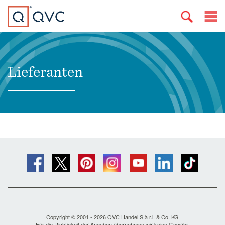
Lieferanten
Copyright © 2001 - 2026 QVC Handel S.à r.l. & Co. KG
Für die Richtigkeit der Angaben übernehmen wir keine Gewähr.