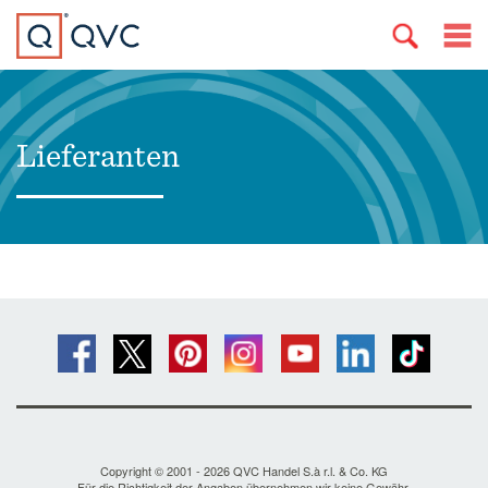
Lieferanten
Copyright © 2001 - 2026 QVC Handel S.à r.l. & Co. KG
Für die Richtigkeit der Angaben übernehmen wir keine Gewähr.