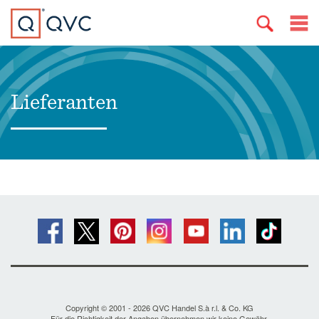
Lieferanten
Copyright © 2001 - 2026 QVC Handel S.à r.l. & Co. KG
Für die Richtigkeit der Angaben übernehmen wir keine Gewähr.