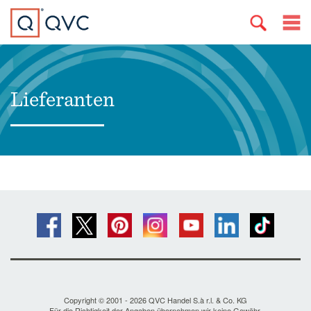
Lieferanten
Copyright © 2001 - 2026 QVC Handel S.à r.l. & Co. KG
Für die Richtigkeit der Angaben übernehmen wir keine Gewähr.