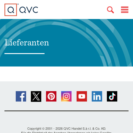
Lieferanten
Copyright © 2001 - 2026 QVC Handel S.à r.l. & Co. KG
Für die Richtigkeit der Angaben übernehmen wir keine Gewähr.