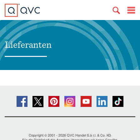
Lieferanten
Copyright © 2001 - 2026 QVC Handel S.à r.l. & Co. KG
Für die Richtigkeit der Angaben übernehmen wir keine Gewähr.