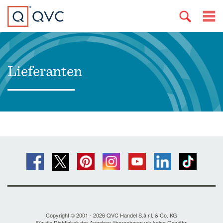
Lieferanten
Copyright © 2001 - 2026 QVC Handel S.à r.l. & Co. KG
Für die Richtigkeit der Angaben übernehmen wir keine Gewähr.